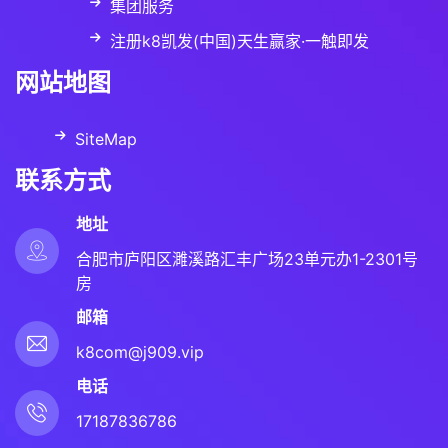
集团服务
注册k8凯发(中国)天生赢家·一触即发
网站地图
SiteMap
联系方式
地址
合肥市庐阳区濉溪路汇丰广场23单元办1-2301号
房
邮箱
k8com@j909.vip
电话
17187836786