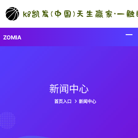
新闻中心
首页入口
新闻中心