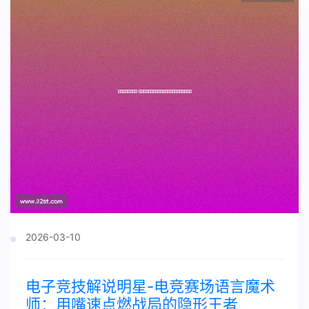
2026-03-10
电子竞技解说明星-电竞赛场语言魔术
师：用嘴速点燃战局的隐形王者