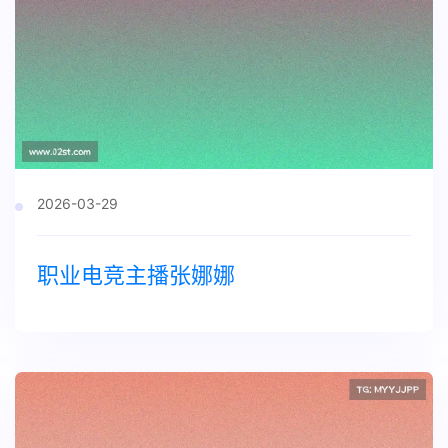
2026-03-29
职业电竞主播张娜娜