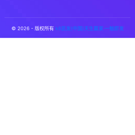
© 2026 - 版权所有
k8凯发(中国)天生赢家·一触即发