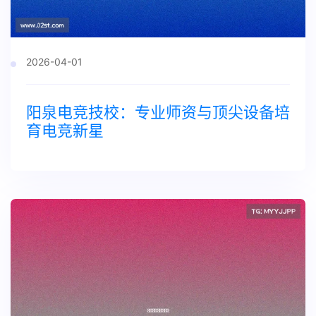
2026-04-01
阳泉电竞技校：专业师资与顶尖设备培
育电竞新星